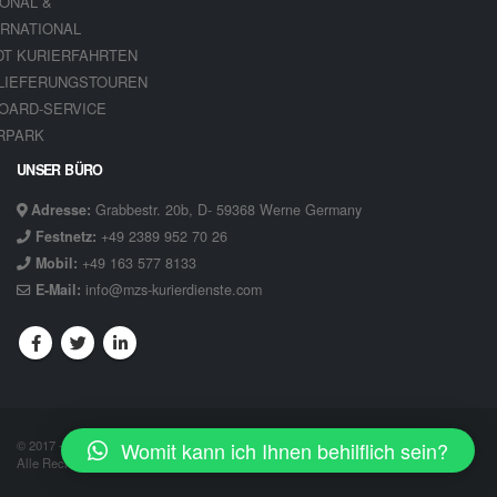
IONAL &
ERNATIONAL
DT KURIERFAHRTEN
LIEFERUNGSTOUREN
OARD-SERVICE
RPARK
UNSER BÜRO
Adresse:
Grabbestr. 20b, D- 59368 Werne Germany
Festnetz:
+49 2389 952 70 26
Mobil:
+49 163 577 8133
E-Mail:
info@mzs-kurierdienste.com
Womit kann ich Ihnen behilflich sein?
© 2017 - 2023 MZS-Kurierdienste Grabbestr. 20b, D- 59368 Werne
Alle Rechte vorbehalten.