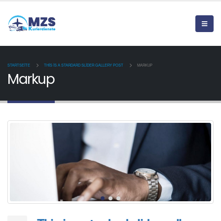
STARTSEITE
THIS IS A STARDARD SLIDER GALLERY POST
MARKUP
Markup