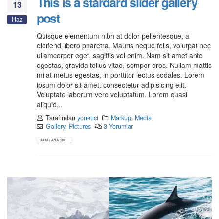
This is a stardard slider gallery
13
post
Haz
Quisque elementum nibh at dolor pellentesque, a
eleifend libero pharetra. Mauris neque felis, volutpat nec
ullamcorper eget, sagittis vel enim. Nam sit amet ante
egestas, gravida tellus vitae, semper eros. Nullam mattis
mi at metus egestas, in porttitor lectus sodales. Lorem
ipsum dolor sit amet, consectetur adipisicing elit.
Voluptate laborum vero voluptatum. Lorem quasi
aliquid...
Tarafından
yonetici
Markup
,
Media
Gallery
,
Pictures
3 Yorumlar
DAHA FAZLA OKU...