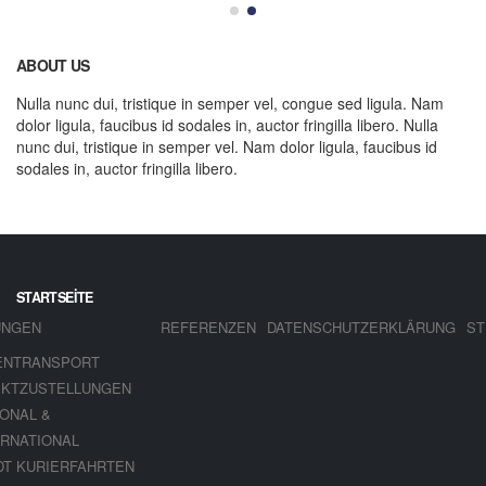
ABOUT US
Nulla nunc dui, tristique in semper vel, congue sed ligula. Nam
dolor ligula, faucibus id sodales in, auctor fringilla libero. Nulla
nunc dui, tristique in semper vel. Nam dolor ligula, faucibus id
sodales in, auctor fringilla libero.
STARTSEITE
UNGEN
REFERENZEN
DATENSCHUTZERKLÄRUNG
ST
IENTRANSPORT
EKTZUSTELLUNGEN
IONAL &
ERNATIONAL
DT KURIERFAHRTEN