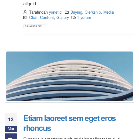
aliquid...
Tarafından
yonetici
Buying
,
Clerkship
,
Media
Chat
,
Content
,
Gallery
1 yorum
DAHA FAZLA OKU...
Etiam laoreet sem eget eros
13
rhoncus
Mar