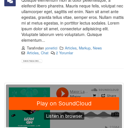
Quisque elementum nibh at dolor pellentesque, a
eleifend libero pharetra. Mauris neque felis, volutpat nec
ullamcorper eget, sagittis vel enim. Nam sit amet ante
egestas, gravida tellus vitae, semper eros. Nullam mattis
mi at metus egestas, in porttitor lectus sodales. Lorem
ipsum dolor sit amet, consectetur adipisicing elit.
Voluptate laborum vero voluptatum. Quisque
elementum...
Tarafından
yonetici
Articles
,
Markup
,
News
Articles
,
Chat
2 Yorumlar
DAHA FAZLA OKU...