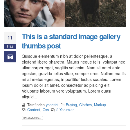
This is a standard image gallery
11
thumbs post
Haz
Quisque elementum nibh at dolor pellentesque, a
eleifend libero pharetra. Mauris neque felis, volutpat nec
ullamcorper eget, sagittis vel enim. Nam sit amet ante
egestas, gravida tellus vitae, semper eros. Nullam mattis
mi at metus egestas, in porttitor lectus sodales. Lorem
ipsum dolor sit amet, consectetur adipisicing elit.
Voluptate laborum vero voluptatum. Lorem quasi
aliquid...
Tarafından
yonetici
Buying
,
Clothes
,
Markup
Content
,
Css
2 Yorumlar
DAHA FAZLA OKU...