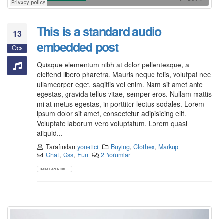
This is a standard audio
13
embedded post
Oca
Quisque elementum nibh at dolor pellentesque, a
eleifend libero pharetra. Mauris neque felis, volutpat nec
ullamcorper eget, sagittis vel enim. Nam sit amet ante
egestas, gravida tellus vitae, semper eros. Nullam mattis
mi at metus egestas, in porttitor lectus sodales. Lorem
ipsum dolor sit amet, consectetur adipisicing elit.
Voluptate laborum vero voluptatum. Lorem quasi
aliquid...
Tarafından
yonetici
Buying
,
Clothes
,
Markup
Chat
,
Css
,
Fun
2 Yorumlar
DAHA FAZLA OKU...